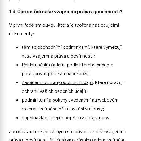
1.3. Čím se řídí naše vzájemná práva a povinnosti?
V první řadě smlouvou, která je tvořena následujícími
dokumenty:
těmito obchodními podmínkami, které vymezují
naše vzájemná práva a povinnosti;
Reklamačním řádem
, podle kterého budeme
postupovat při reklamaci zboží;
Zásadami ochrany osobních údajů
, které upravují
ochranu vašich osobních údajů;
podmínkami a pokyny uvedenými na webovém
rozhraní zejména při uzavírání smlouvy;
objednávkou a jejím přijetím z naší strany,
a v otázkách neupravených smlouvou se naše vzájemná
práva a povinnosti řídí českým právním řádem, zejména