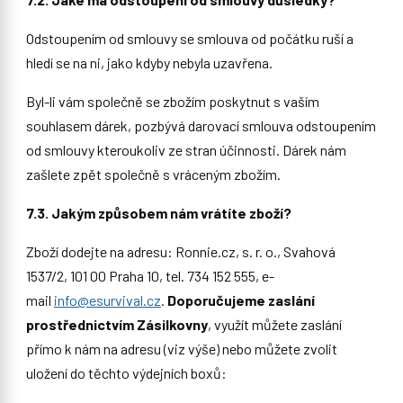
Odstoupením od smlouvy se smlouva od počátku ruší a
hledí se na ni, jako kdyby nebyla uzavřena.
Byl-li vám společně se zbožím poskytnut s vaším
souhlasem dárek, pozbývá darovací smlouva odstoupením
od smlouvy kteroukoliv ze stran účinnosti. Dárek nám
zašlete zpět společně s vráceným zbožím.
7.3. Jakým způsobem nám vrátíte zboží?
Zboží dodejte na adresu: Ronnie.cz, s. r. o., Svahová
1537/2, 101 00 Praha 10, tel. 734 152 555, e-
mail
info@esurvival.cz
.
Doporučujeme zaslání
prostřednictvím Zásilkovny
, využít můžete zaslání
přímo k nám na adresu (viz výše) nebo můžete zvolit
uložení do těchto výdejních boxů: