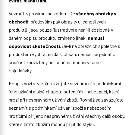
zvířat, nikoli u lidí.
Vezměte, prosíme, na vědomí, že
všechny obrázky v
obchodě
, především pak obrázky u jednotlivých
produktů, jsou pouze ilustrativní a není-li doslovně v
daném popisu produktu zmíněno jinak,
nemusí
odpovídat skutečnosti
. Je-li na obrázcích společně s
produktem vyobrazen další obsah, nemusí se jednat o
součást zboží, tedy ani součást dodání v rámci
objednávky.
Koupí zboží stvrzujete, že jste seznámeni s podmínkami
jeho užívání a plně chápete potenciální nebezpečí, které
hrozí při nesprávném užívání zboží. Rovněž se zavazujete
seznámit s podmínkami užívání zboží a nebezpečími
hrozícími při jeho nesprávném užívání všechny další osoby,
které s tímto zbožím mohou přijít do styku.