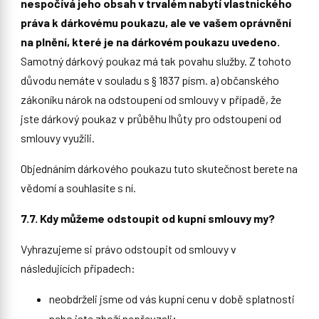
nespočívá jeho obsah v trvalém nabytí vlastnického
práva k dárkovému poukazu, ale ve vašem oprávnění
na plnění, které je na dárkovém poukazu uvedeno.
Samotný dárkový poukaz má tak povahu služby. Z tohoto
důvodu nemáte v souladu s § 1837 písm. a) občanského
zákoníku nárok na odstoupení od smlouvy v případě, že
jste dárkový poukaz v průběhu lhůty pro odstoupení od
smlouvy využili.
Objednáním dárkového poukazu tuto skutečnost berete na
vědomí a souhlasíte s ní.
7.7. Kdy můžeme odstoupit od kupní smlouvy my?
Vyhrazujeme si právo odstoupit od smlouvy v
následujících případech:
neobdrželi jsme od vás kupní cenu v době splatnosti
nebo jste zboží nepřevzali;