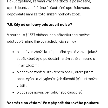
Pokud zjistíme, že vámi vrácené zboží je poškozené,
opotřebené, znečištěné či částečně spotřebované,
odpovídáte nám za toto snížení hodnoty zboží.
7.6. Kdy od smlouvy odstoupit nelze?
V souladu s § 1837 občanského zákoníku není možné
odstoupit mimo jiné od následujících smluv:
o dodávce zboží, které podléhá rychlé zkáze, jakož i
zboží, které bylo po dodání nenávratně smíseno s
jiným zbožím;
o dodávce zboží v uzavřeném obalu, které jste z
obalu vyňali a z hygienických důvodů jej není možné
vrátit;
o dodávce novin, periodik nebo časopisů.
Vezměte na vědomí, že v případě dárkového poukazu