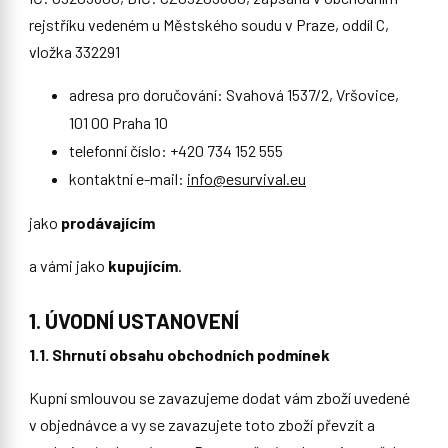
rejstříku vedeném u Městského soudu v Praze, oddíl C,
vložka 332291
adresa pro doručování: Svahová 1537/2, Vršovice,
101 00 Praha 10
telefonní číslo: +420 734 152 555
kontaktní e-mail:
info@esurvival.eu
jako
prodávajícím
a vámi jako
kupujícím
.
1. ÚVODNÍ USTANOVENÍ
1.1. Shrnutí obsahu obchodních podmínek
Kupní smlouvou se zavazujeme dodat vám zboží uvedené
v objednávce a vy se zavazujete toto zboží převzít a