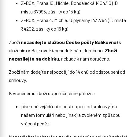
Z-BOX, Praha 10, Michle, Bohdalecká 1404/10 (ID
místa 37995, zásilky do 15 kg)
Z-BOX, Praha 4, Michle, U plynárny 1432/64 (ID místa
34202, zásilky do 15 kg)
Zboží
nezasílejte službou České pošty Balíkovna
(s
uložením v Balíkovně),
nebude k nám doručeno.
Zboží
nezasílejte na dobírku
, nebude k nám doručeno.
Zboží nám dodejte nejpozději do 14 dnů od odstoupení od
smlouvy.
K vrácenému zboží doporučujeme přiložit:
písemné vyjádření o odstoupení od smlouvy (na
našem formuláři nebo jinak) a zvoleném způsobu
vrácení peněz.
Nepředložení některého z výše uvedených dokladů nebrání