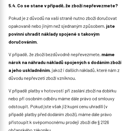
5.4. Co se stane v případě, že zboží nepřevezmete?
Pokud je z důvodů na vaší straně nutno zboží doručovat
opakovaně nebo jiným než sjednaným způsobem,
jste
povinni uhradit náklady spojené s takovým
doručováním.
V případě, že zboží bezdůvodně nepřevezmete,
máme
nárok na náhradu nákladů spojených s dodáním zboží
a jeho uskladněním
, jakož i dalších nákladů, které nám z
důvodu nepřevzetí zboží vzniknou.
V případě platby v hotovosti při zaslání zboží na dobírku
nebo při osobním odběru máme dále právo od smlouvy
odstoupit. Pokud jste však již kupní cenu uhradili (v
případě platby před dodáním zboží), máme dále právo
přistoupit k svépomocnému prodeji zboží dle § 2126
občanského zákoníku.