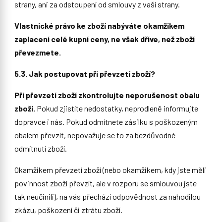
strany, ani za odstoupení od smlouvy z vaší strany.
Vlastnické právo ke zboží nabýváte okamžikem
zaplacení celé kupní ceny, ne však dříve, než zboží
převezmete.
5.3. Jak postupovat při převzetí zboží?
Při převzetí zboží zkontrolujte neporušenost obalu
zboží.
Pokud zjistíte nedostatky, neprodleně informujte
dopravce i nás. Pokud odmítnete zásilku s poškozeným
obalem převzít, nepovažuje se to za bezdůvodné
odmítnutí zboží.
Okamžikem převzetí zboží (nebo okamžikem, kdy jste měli
povinnost zboží převzít, ale v rozporu se smlouvou jste
tak neučinili), na vás přechází odpovědnost za nahodilou
zkázu, poškození či ztrátu zboží.