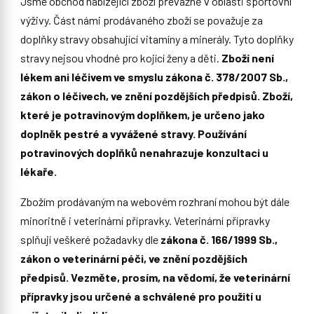
Jsme obchod nabízející zboží převážně v oblasti sportovní
výživy. Část námi prodávaného zboží se považuje za
doplňky stravy obsahující vitamíny a minerály. Tyto doplňky
stravy nejsou vhodné pro kojící ženy a děti.
Zboží není
lékem ani léčivem ve smyslu zákona č. 378/2007 Sb.,
zákon o léčivech, ve znění pozdějších předpisů. Zboží,
které je potravinovým doplňkem, je určeno jako
doplněk pestré a vyvážené stravy. Používání
potravinových doplňků nenahrazuje konzultaci u
lékaře.
Zbožím prodávaným na webovém rozhraní mohou být dále
minoritně i veterinární přípravky. Veterinární přípravky
splňují veškeré požadavky dle
zákona č. 166/1999 Sb.,
zákon o veterinární péči, ve znění pozdějších
předpisů. Vezměte, prosím, na vědomí, že veterinární
přípravky jsou určené a schválené pro použití u