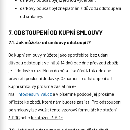
dárkový poukaz byl zneplatněn z důvodu odstoupení
od smlouvy.
7. ODSTOUPENÍ OD KUPNÍ SMLOUVY
7.1. Jak můžete od smlouvy odstoupit?
Od kupní smlouvy můžete jako spotřebitel bez udání
důvodu odstoupit ve lhůtě 14 dnů ode dne převzetí zboží;
je-li dodávka rozdělena do několika částí, tak ode dne
převzetí poslední dodávky. Oznámení o odstoupení od
kupní smlouvy prosíme zaslat na e-
mail
info@esurvival.cz
a v písemné podobě jej prosíme
přiložte ke zboží, které nám budete zasílat. Pro odstoupení
od smlouvy lze využít tento vzorový formulář:
ke stažení
*.DOC
nebo
ke stažení *.PDF
.
7.2. Jaké má odstoupení od smlouvy důsledky?