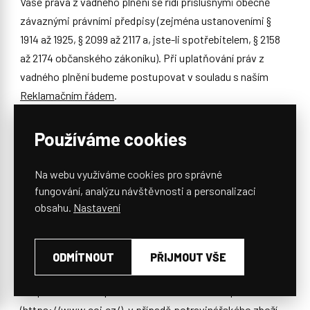
Vaše práva z vadného plnění se řídí příslušnými obecně
závaznými právními předpisy (zejména ustanoveními §
1914 až 1925, § 2099 až 2117 a, jste-li spotřebitelem, § 2158
až 2174 občanského zákoníku). Při uplatňování práv z
vadného plnění budeme postupovat v souladu s naším
Reklamačním řádem
.
9. DALŠÍ INFORMACE PRO SPOTŘEBITELE
Používáme cookies
9.1. Jaká oprávnění máme k výkonu naší činnosti?
Na webu využíváme cookies pro správné
K prodeji zboží jsme oprávněni na základě živnostenského
fungování, analýzu návštěvnosti a personalizaci
oprávnění. Naše činnost nepodléhá jinému povolování.
obsahu.
Nastavení
Živnostenskou kontrolu provádí v rámci své působnosti
příslušný živnostenský úřad. Kontrolu dodržování právních
ODMÍTNOUT
PŘIJMOUT VŠE
předpisů týkajících se technických požadavků na zboží a
bezpečnost zboží provádí Česká obchodní inspekce
(
https://www.coi.cz/
), v případě potravinářského zboží