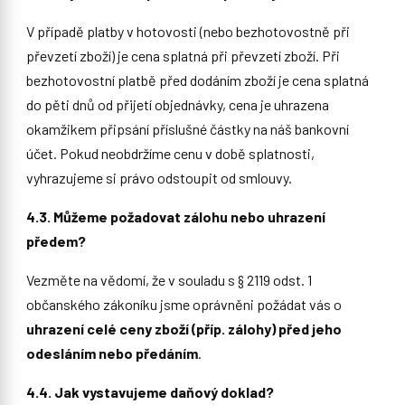
V případě platby v hotovosti (nebo bezhotovostně při
převzetí zboží) je cena splatná při převzetí zboží. Při
bezhotovostní platbě před dodáním zboží je cena splatná
do pěti dnů od přijetí objednávky, cena je uhrazena
okamžikem připsání příslušné částky na náš bankovní
účet. Pokud neobdržíme cenu v době splatnosti,
vyhrazujeme si právo odstoupit od smlouvy.
4.3. Můžeme požadovat zálohu nebo uhrazení
předem?
Vezměte na vědomí, že v souladu s § 2119 odst. 1
občanského zákoníku jsme oprávněni požádat vás o
uhrazení celé ceny zboží (příp. zálohy) před jeho
odesláním nebo předáním
.
4.4. Jak vystavujeme daňový doklad?