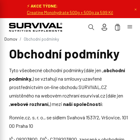
⚡
AKCE TÝDNE:
×
Creatine Monohydrate 500g + 500g za 599 Kč
Domov
Obchodní podmínky
Obchodní podmínky
Tyto všeobecné obchodní podmínky (dále jen „
obchodní
podmínky
„) se vztahují na smlouvy uzavřené
prostřednictvím on-line obchodu SURVIVAL.CZ
umístěného na webovém rozhraní esurvival.cz (dále jen
„
webové rozhraní
„) mezi
naší společností
:
Ronnie.cz, s. r. o., se sídlem Svahová 1537/2, Vršovice, 101
00 Praha 10
IČ: 09203800, DIČ: CZ09203800, zapsaná v obchodním