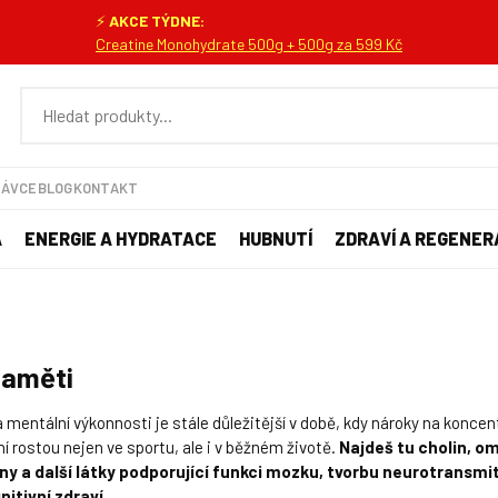
⚡
AKCE TÝDNE:
Creatine Monohydrate 500g + 500g za 599 Kč
NÁVCE
BLOG
KONTAKT
A
ENERGIE A HYDRATACE
HUBNUTÍ
ZDRAVÍ A REGENER
paměti
mentální výkonnosti je stále důležitější v době, kdy nároky na koncen
í rostou nejen ve sportu, ale i v běžném životě.
Najdeš tu cholin, o
ny a další látky podporující funkci mozku, tvorbu neurotransmi
itivní zdraví.