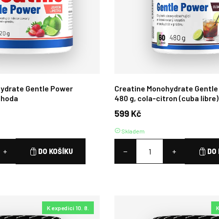
ydrate Gentle Power
Creatine Monohydrate Gentle
ahoda
480 g, cola‑citron (cuba libre)
599 Kč
Skladem
+
−
+
DO KOŠÍKU
DO 
K expedici 10. 8.
K