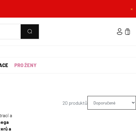
×
ACE
PRO ŽENY
20 produktů
traci a
mega
terů a