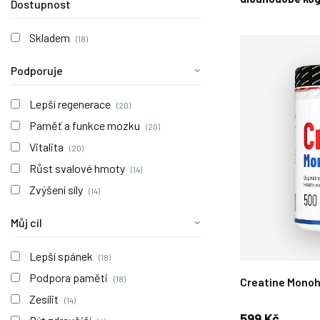
Dostupnost
Skladem
(18)
Podporuje
Lepší regenerace
(20)
Paměť a funkce mozku
(20)
Vitalita
(20)
Růst svalové hmoty
(14)
Zvýšení síly
(14)
Můj cíl
Lepší spánek
(18)
Podpora paměti
(18)
Creatine Mono
Zesílit
(14)
599 Kč