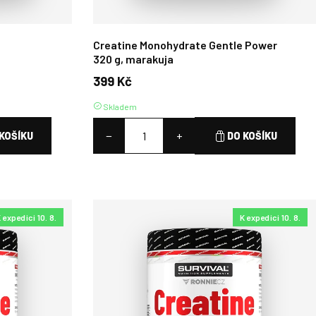
Creatine Monohydrate Gentle Power
320 g, marakuja
399 Kč
Skladem
−
+
KOŠÍKU
DO KOŠÍKU
 expedici 10. 8.
K expedici 10. 8.