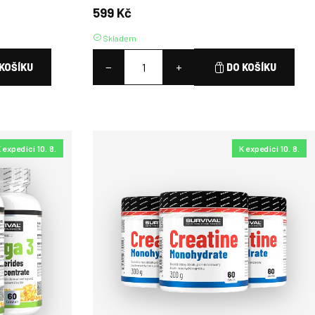
599 Kč
Skladem
−
+
KOŠÍKU
DO KOŠÍKU
 expedici 10. 8.
K expedici 10. 8.