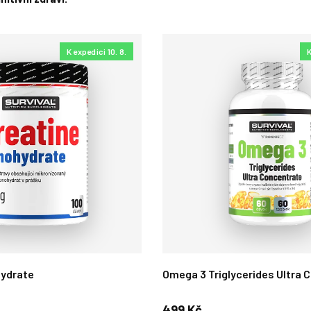
K expedici 10. 8.
K
hydrate
Omega 3 Triglycerides Ultra 
499 Kč