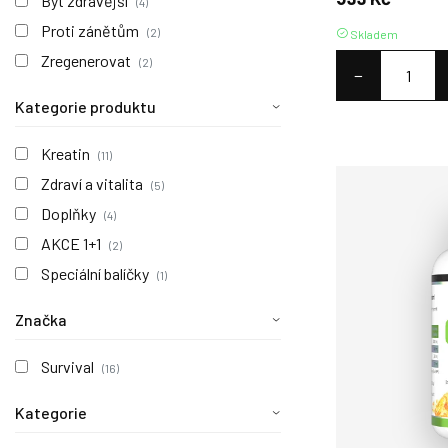
Být zdravější
(4)
Proti zánětům
(2)
Skladem
Zregenerovat
(2)
−
Kategorie produktu
Kreatin
(11)
Zdraví a vitalita
(5)
Doplňky
(4)
AKCE 1+1
(2)
Speciální balíčky
(1)
Značka
Survival
(16)
Kategorie