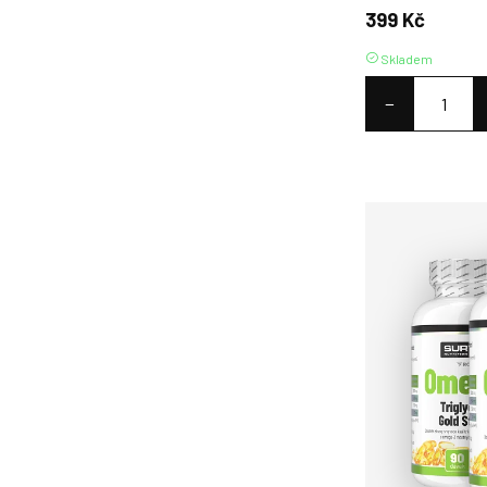
399 Kč
Skladem
−