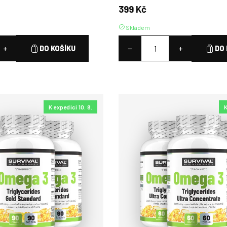
399 Kč
Skladem
+
−
+
DO KOŠÍKU
DO 
K expedici 10. 8.
K