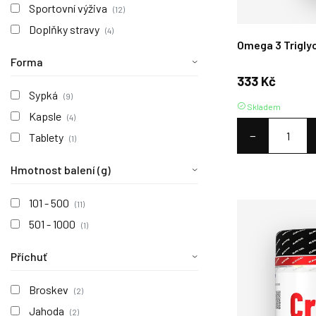
Sportovní výživa
(12)
Doplňky stravy
(4)
Omega 3 Trigly
Forma
333 Kč
Sypká
(9)
Skladem
Kapsle
(4)
−
Tablety
(1)
Hmotnost balení (g)
101 - 500
(11)
501 - 1000
(1)
Příchuť
Broskev
(2)
Jahoda
(2)