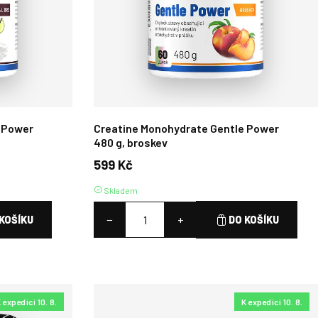
 Power
Creatine Monohydrate Gentle Power
480 g, broskev
599 Kč
Skladem
−
+
KOŠÍKU
DO KOŠÍKU
 expedici 10. 8.
K expedici 10. 8.