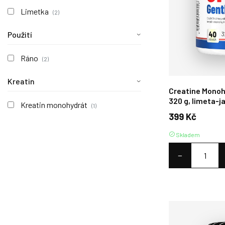
Limetka
(2)
Použití
Ráno
(2)
Kreatin
Creatine Monoh
320 g, limeta‑j
Kreatin monohydrát
(1)
399 Kč
Skladem
−