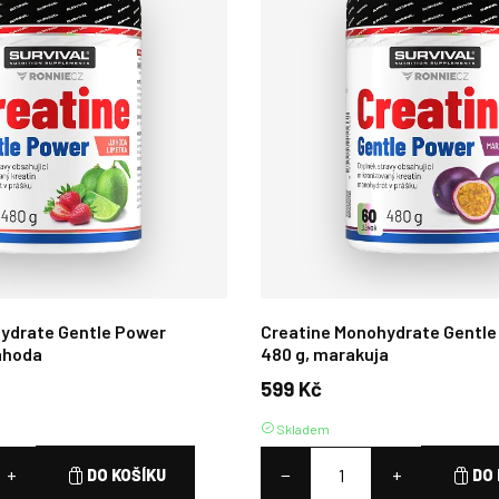
ydrate Gentle Power
Creatine Monohydrate Gentle
jahoda
480 g, marakuja
599 Kč
Skladem
+
−
+
DO KOŠÍKU
DO 