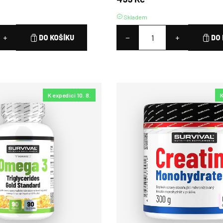
Skladem
+
−
+
DO KOŠÍKU
DO 
K expedici 10. 8.
K