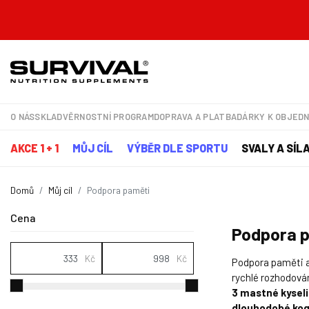
O NÁS
SKLAD
VĚRNOSTNÍ PROGRAM
DOPRAVA A PLATBA
DÁRKY K OBJED
AKCE 1 + 1
MŮJ CÍL
VÝBĚR DLE SPORTU
SVALY A SÍL
Domů
Můj cíl
Podpora paměti
Cena
Podpora 
Kč
Kč
Podpora paměti a 
rychlé rozhodován
3 mastné kyseli
dlouhodobé kogn