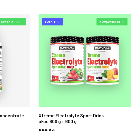
 expedici 10. 8.
Letní HIT
K expedici 10. 8.
Concentrate
Xtreme Electrolyte Sport Drink
akce 600 g + 600 g
699 Kč