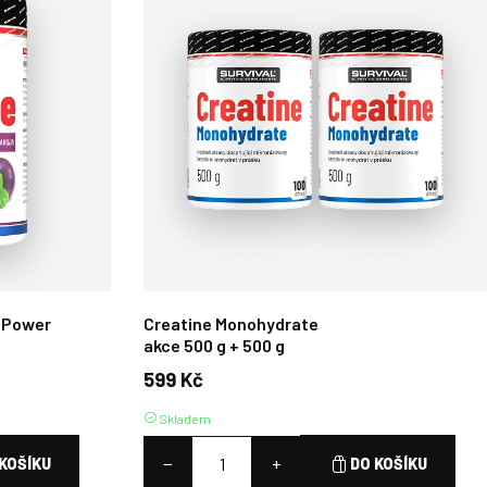
 Power
Creatine Monohydrate
akce 500 g + 500 g
599 Kč
Skladem
−
+
KOŠÍKU
DO KOŠÍKU