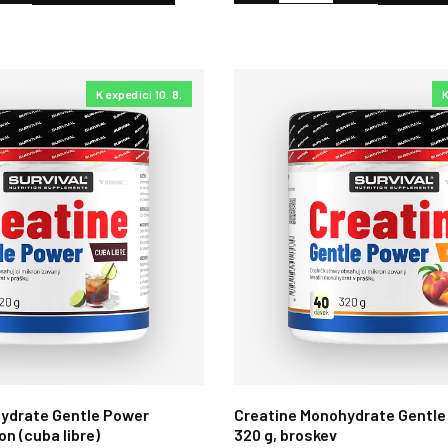
K expedici 10. 8.
K
ydrate Gentle Power
Creatine Monohydrate Gentle
on (cuba libre)
320 g, broskev