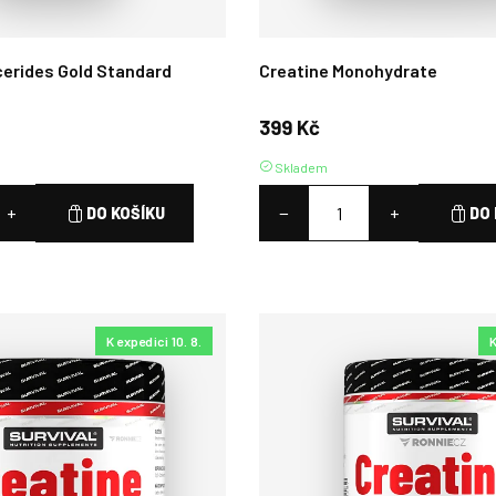
cerides Gold Standard
Creatine Monohydrate
399 Kč
Skladem
+
−
+
DO KOŠÍKU
DO 
K expedici 10. 8.
K