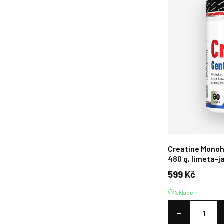
Creatine Monoh
480 g, limeta‑
599 Kč
Skladem
−