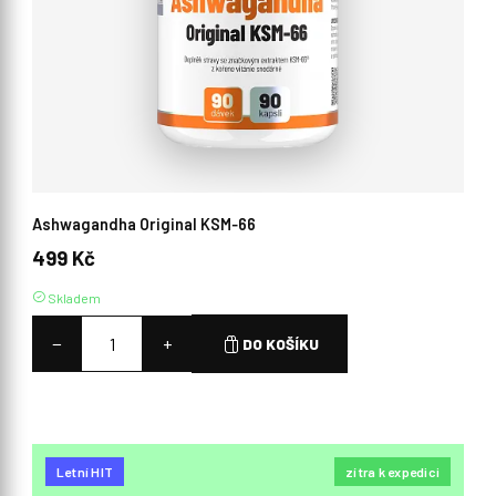
Ashwagandha Original KSM‑66
499 Kč
Skladem
−
+
DO KOŠÍKU
Letní HIT
zítra k expedici