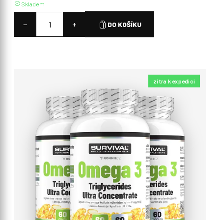
Skladem
−
+
DO KOŠÍKU
zítra k expedici