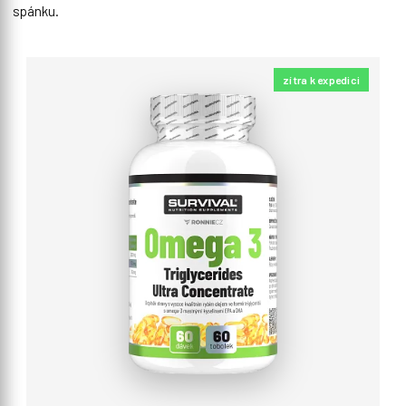
spánku.
zítra k expedici