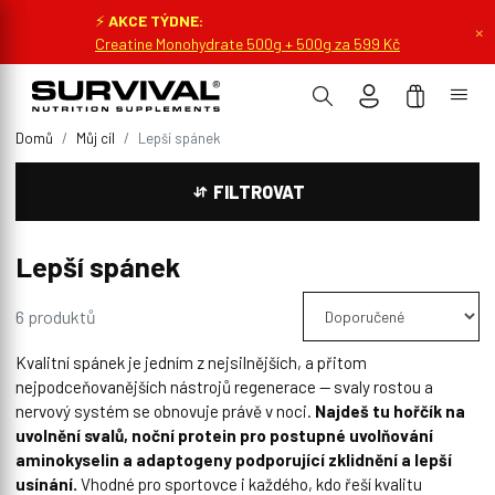
⚡
AKCE TÝDNE:
×
Creatine Monohydrate 500g + 500g za 599 Kč
Domů
Můj cíl
Lepší spánek
FILTROVAT
Lepší spánek
6 produktů
Kvalitní spánek je jedním z nejsilnějších, a přitom
nejpodceňovanějších nástrojů regenerace — svaly rostou a
nervový systém se obnovuje právě v noci.
Najdeš tu hořčík na
uvolnění svalů, noční protein pro postupné uvolňování
aminokyselin a adaptogeny podporující zklidnění a lepší
usínání.
Vhodné pro sportovce i každého, kdo řeší kvalitu