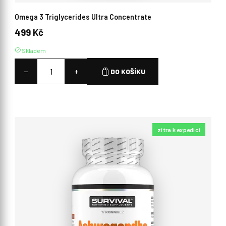
Omega 3 Triglycerides Ultra Concentrate
499 Kč
Skladem
−
+
DO KOŠÍKU
zítra k expedici