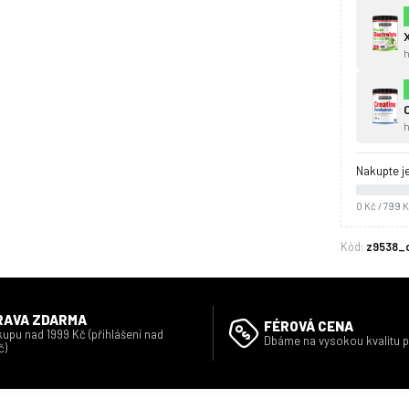
Nakupte j
0 Kč / 799 
Kód:
z9538_
RAVA ZDARMA
FÉROVÁ CENA
kupu nad 1999 Kč (přihlášení nad
Dbáme na vysokou kvalitu 
č)