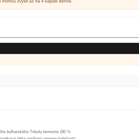
tí mohou zvýšit až na 4 kapsle denně.
ho bulharského Tribulu terrestris (90 %
tispékavá látka rostlinný stearan hořečnatý,