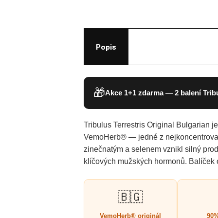
Popis
🎁
Akce 1+1 zdarma — 2 balení Tribu
Tribulus Terrestris Original Bulgarian 
VemoHerb® — jedné z nejkoncentrovaně
zinečnatým a selenem vznikl silný prod
klíčových mužských hormonů. Balíček 
🇧🇬
VemoHerb® originál
90%