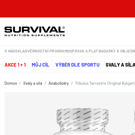
O NÁS
SKLAD
VĚRNOSTNÍ PROGRAM
DOPRAVA A PLATBA
DÁRKY K OBJED
AKCE 1 + 1
MŮJ CÍL
VÝBĚR DLE SPORTU
SVALY A SÍL
Domov
Svaly a síla
Anabolizéry
Tribulus Terrestris Original Bulgar