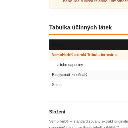
nebo lidé s vyšší tělesnou hmotnos
Tabulka účinných látek
Látka
VemoHerb® extrakt Tribulu terrestris
— z toho saponiny
Bisglycinát zinečnatý
Selen
Složení
VemoHerb® – standardizovaný extrakt originální
saponinů) (plod), rostlinná tobolka (HPMC), pro