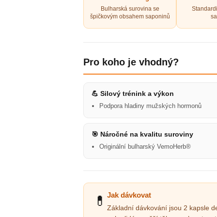
Bulharská surovina se
Standard
špičkovým obsahem saponinů
sa
Pro koho je vhodný?
💪 Silový trénink a výkon
Podpora hladiny mužských hormonů
🎯 Náročné na kvalitu suroviny
Originální bulharský VemoHerb®
Jak dávkovat
💊
Základní dávkování jsou 2 kapsle d