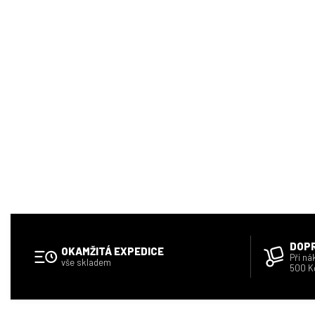
DOP
OKAMŽITÁ EXPEDICE
Při ná
vše skladem
500 K