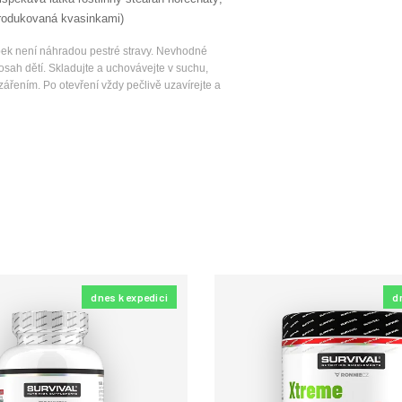
produkovaná kvasinkami)
ek není náhradou pestré stravy. Nevhodné
osah dětí. Skladujte a uchovávejte v suchu,
řením. Po otevření vždy pečlivě uzavírejte a
dnes k expedici
d