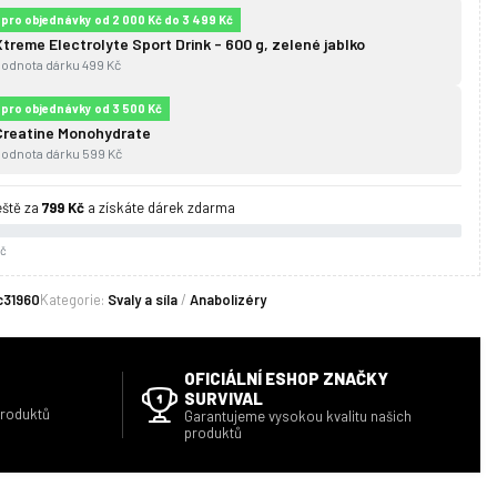
pro objednávky od 2 000 Kč do 3 499 Kč
Xtreme Electrolyte Sport Drink - 600 g, zelené jablko
hodnota dárku 499 Kč
pro objednávky od 3 500 Kč
Creatine Monohydrate
hodnota dárku 599 Kč
eště za
799 Kč
a získáte dárek zdarma
Kč
c31960
Kategorie:
Svaly a síla
/
Anabolizéry
OFICIÁLNÍ ESHOP ZNAČKY
SURVIVAL
produktů
Garantujeme vysokou kvalitu našich
produktů