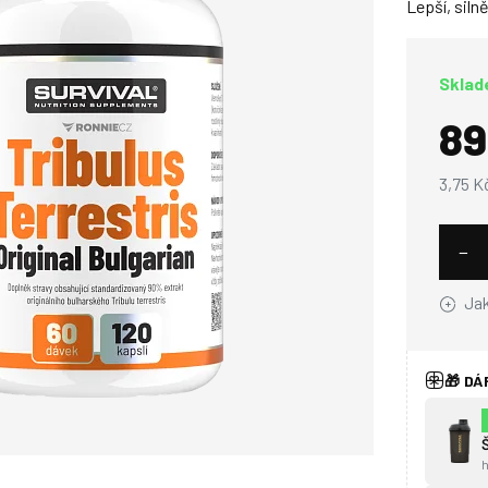
Lepší, silně
Sklad
89
3,75 K
−
Jak
🎁 D