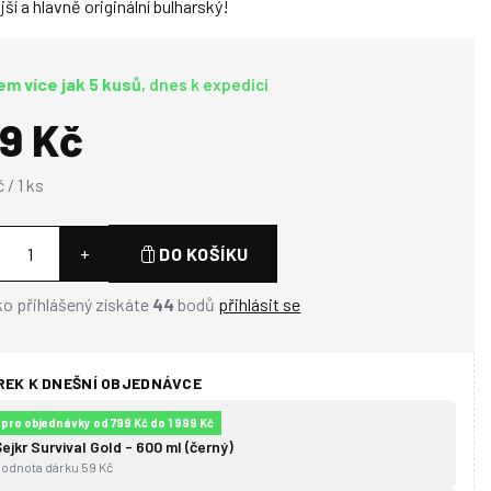
jší a hlavně originální bulharský!
em více jak 5 kusů
, dnes k expedici
9 Kč
č /
1 ks
+
DO KOŠÍKU
o přihlášený získáte
44
bodů
přihlásit se
ÁREK K DNEŠNÍ OBJEDNÁVCE
pro objednávky od 799 Kč do 1 999 Kč
Šejkr Survival Gold - 600 ml (černý)
hodnota dárku 59 Kč