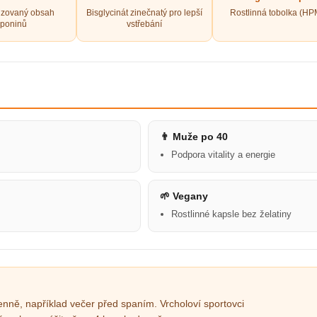
izovaný obsah
Bisglycinát zinečnatý pro lepší
Rostlinná tobolka (H
poninů
vstřebání
👨 Muže po 40
Podpora vitality a energie
🌱 Vegany
Rostlinné kapsle bez želatiny
enně, například večer před spaním. Vrcholoví sportovci