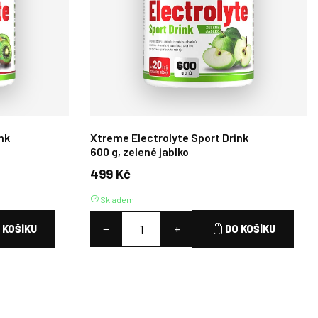
nk
Xtreme Electrolyte Sport Drink
600 g, zelené jablko
499 Kč
Skladem
−
+
 KOŠÍKU
DO KOŠÍKU