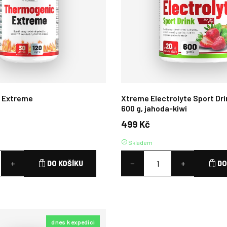
 Extreme
Xtreme Electrolyte Sport Dri
600 g, jahoda‑kiwi
499 Kč
Skladem
+
−
+
DO KOŠÍKU
DO
dnes k expedici