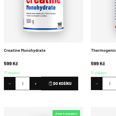
Creatine Monohydrate
Thermogenic
599 Kč
599 Kč
Skladem
Skladem
−
+
−
DO KOŠÍKU
dnes k expedici