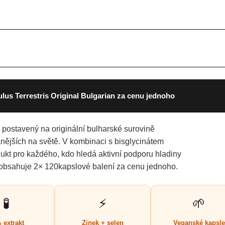
lus Terrestris Original Bulgarian za cenu jednoho
je postavený na originální bulharské surovině
jších na světě. V kombinaci s bisglycinátem
ukt pro každého, kdo hledá aktivní podporu hladiny
obsahuje 2× 120kapslové balení za cenu jednoho.
🧪
⚡
🌱
 extrakt
Zinek + selen
Veganské kapsle