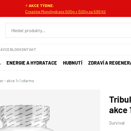
⚡
AKCE TÝDNE:
Creatine Monohydrate 500g + 500g za 599 Kč
NÁVCE
BLOG
KONTAKT
A
ENERGIE A HYDRATACE
HUBNUTÍ
ZDRAVÍ A REGENER
ian - akce 1+1 zdarma
Tribu
akce 
Survival