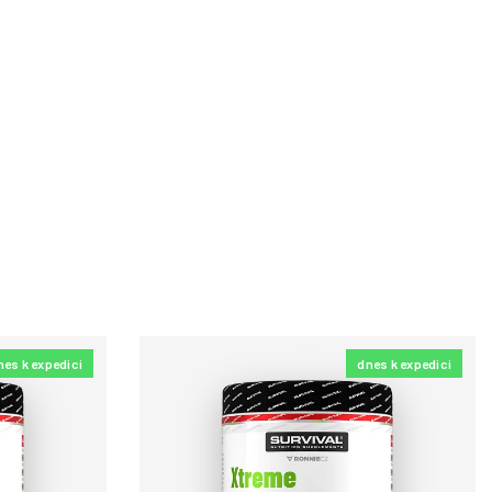
nes k expedici
dnes k expedici