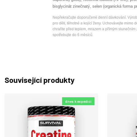
bisglycinát zinečnatý, selen (organická forma 
Nepřekračujte doporučené denní dávkování. Výrob
pro děti, těhotné a kojící ženy. Uchovávejte mimo d
chraňte před teplem, mrazem a přímým slunečním zá
spotřebujte do 6 měsíců.
Související produkty
dnes k expedici