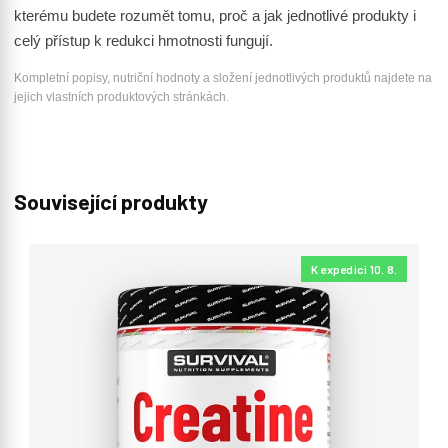
kterému budete rozumět tomu, proč a jak jednotlivé produkty i
celý přístup k redukci hmotnosti fungují.
Kompletní popisy, nutriční hodnoty a složení jednotlivých produktů najdete na
jejich vlastních produktových stránkách.
Související produkty
K expedici 10. 8.