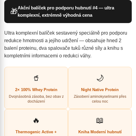
Akční balíček pro podporu hubnutí #4 — ultra
🎁
komplexní, extrémně výhodná cena
Ultra komplexní balíček sestavený speciálně pro podporu
redukce hmotnosti a jejího udržení — obsahuje hned 2
balení proteinu, dva spalovače tuků různé síly a knihu s
kompletními informacemi o redukci váhy.
🥤
🌙
2× 100% Whey Protein
Night Native Protein
Dvojnásobná zásoba, bez obav z
Zásobení aminokyselinami přes
docházení
celou noc
🔥
📖
Thermogenic Active +
Kniha Moderní hubnutí