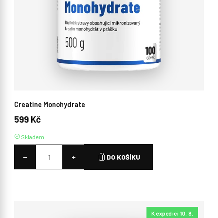
Creatine Monohydrate
599 Kč
Skladem
−
+
DO KOŠÍKU
K expedici 10. 8.