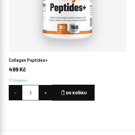
Collagen Peptides+
499 Kč
Skladem
−
+
DO KOŠÍKU