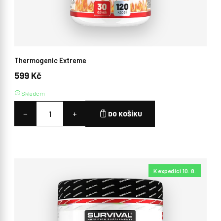
Thermogenic Extreme
599 Kč
Skladem
−
+
DO KOŠÍKU
K expedici 10. 8.