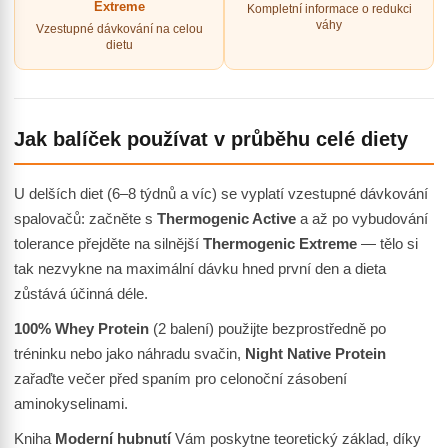
Extreme
Kompletní informace o redukci
váhy
Vzestupné dávkování na celou
dietu
Jak balíček používat v průběhu celé diety
U delších diet (6–8 týdnů a víc) se vyplatí vzestupné dávkování
spalovačů: začněte s
Thermogenic Active
a až po vybudování
tolerance přejděte na silnější
Thermogenic Extreme
— tělo si
tak nezvykne na maximální dávku hned první den a dieta
zůstává účinná déle.
100% Whey Protein
(2 balení) použijte bezprostředně po
tréninku nebo jako náhradu svačin,
Night Native Protein
zařaďte večer před spaním pro celonoční zásobení
aminokyselinami.
Kniha
Moderní hubnutí
Vám poskytne teoretický základ, díky