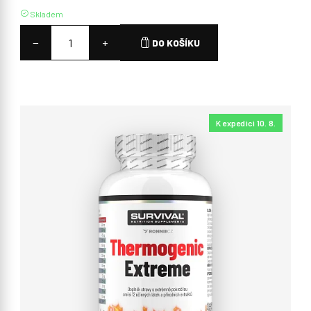
Skladem
−
+
DO KOŠÍKU
K expedici 10. 8.