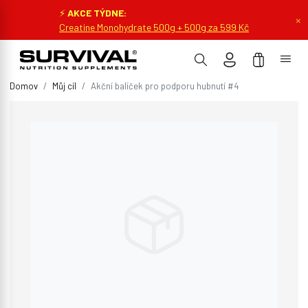
⚡
AKCE TÝDNE:
×
Creatine Monohydrate 500g + 500g za 599 Kč
Domov
Můj cíl
Akční balíček pro podporu hubnutí #4