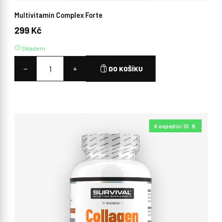
Multivitamin Complex Forte
299 Kč
Skladem
−
+
DO KOŠÍKU
K expedici 10. 8.