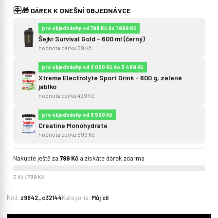
🎁 DÁREK K DNEŠNÍ OBJEDNÁVCE
pro objednávky od 799 Kč do 1 999 Kč
Šejkr Survival Gold - 600 ml (černý)
hodnota dárku 59 Kč
pro objednávky od 2 000 Kč do 3 499 Kč
Xtreme Electrolyte Sport Drink - 600 g, zelené
jablko
hodnota dárku 499 Kč
pro objednávky od 3 500 Kč
Creatine Monohydrate
hodnota dárku 599 Kč
Nakupte ještě za
799 Kč
a získáte dárek zdarma
0 Kč / 799 Kč
Kód:
z9642_c32144
Kategorie:
Můj cíl