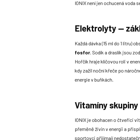
IONIX není jen ochucená voda se
Elektrolyty — zá
Každá dávka (15 ml do 1 litru) o
fosfor
. Sodík a draslík jsou 
Hořčík hraje klíčovou roli v en
kdy zažil noční křeče po náročn
energie v buňkách.
Vitamíny skupiny
IONIX je obohacen o čtveřici vit
přeměně živin v energii a přispí
sportovci přijímají nedostatečně