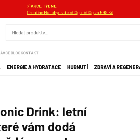
⚡
AKCE TÝDNE:
Creatine Monohydrate 500g + 500g za 599 Kč
NÁVCE
BLOG
KONTAKT
A
ENERGIE A HYDRATACE
HUBNUTÍ
ZDRAVÍ A REGENER
nic Drink: letní
teré vám dodá