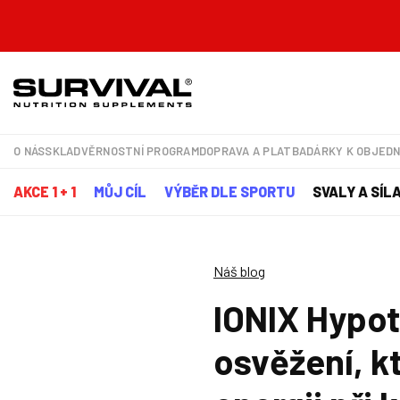
O NÁS
SKLAD
VĚRNOSTNÍ PROGRAM
DOPRAVA A PLATBA
DÁRKY K OBJED
AKCE 1 + 1
MŮJ CÍL
VÝBĚR DLE SPORTU
SVALY A SÍL
Náš blog
IONIX Hypoto
osvěžení, k