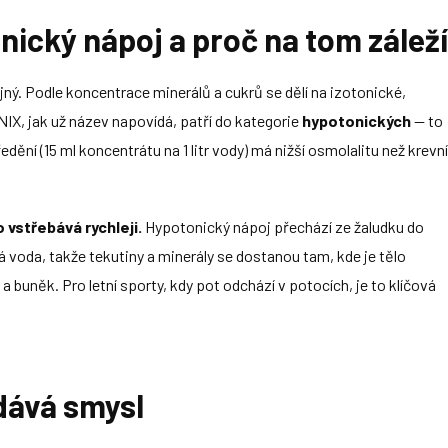
onický nápoj a proč na tom zálež
jný. Podle koncentrace minerálů a cukrů se dělí na izotonické,
IX, jak už název napovídá, patří do kategorie
hypotonických
— to
ění (15 ml koncentrátu na 1 litr vody) má nižší osmolalitu než krevní
 vstřebává rychleji.
Hypotonický nápoj přechází ze žaludku do
tá voda, takže tekutiny a minerály se dostanou tam, kde je tělo
 a buněk. Pro letní sporty, kdy pot odchází v potocích, je to klíčová
 dává smysl