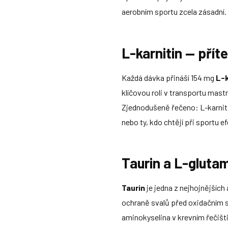
aerobním sportu zcela zásadní.
L-karnitin — příte
Každá dávka přináší 154 mg
L-k
klíčovou roli v transportu mast
Zjednodušeně řečeno: L-karniti
nebo ty, kdo chtějí při sportu e
Taurin a L-gluta
Taurin
je jedna z nejhojnějších 
ochraně svalů před oxidačním 
aminokyselina v krevním řečišt