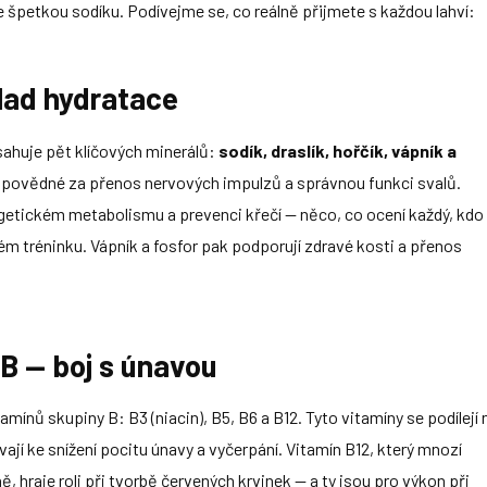
 špetkou sodíku. Podívejme se, co reálně přijmete s každou lahví:
klad hydratace
bsahuje pět klíčových minerálů:
sodík, draslík, hořčík, vápník a
zodpovědné za přenos nervových impulzů a správnou funkci svalů.
ergetickém metabolismu a prevenci křečí — něco, co ocení každý, kdo
ém tréninku. Vápník a fosfor pak podporují zdravé kosti a přenos
 B — boj s únavou
amínů skupiny B: B3 (niacin), B5, B6 a B12. Tyto vitamíny se podílejí 
vají ke snížení pocitu únavy a vyčerpání. Vitamín B12, který mnozí
, hraje roli při tvorbě červených krvinek — a ty jsou pro výkon při