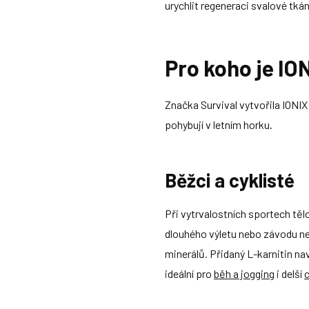
urychlit regeneraci svalové tká
Pro koho je ION
Značka Survival vytvořila IONIX 
pohybují v letním horku.
Běžci a cyklisté
Při vytrvalostních sportech tělo
dlouhého výletu nebo závodu n
minerálů. Přidaný L-karnitin na
ideální pro
běh a jogging
i delší
c