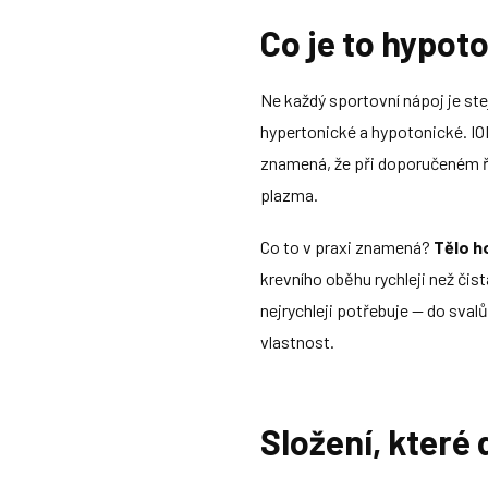
Co je to hypot
Ne každý sportovní nápoj je ste
hypertonické a hypotonické. ION
znamená, že při doporučeném řed
plazma.
Co to v praxi znamená?
Tělo ho
krevního oběhu rychleji než čis
nejrychleji potřebuje — do svalů
vlastnost.
Složení, které