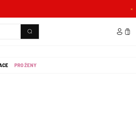
×
ACE
PRO ŽENY