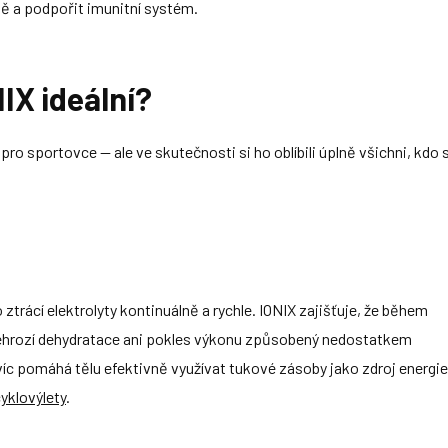
ně a podpořit imunitní systém.
IX ideální?
pro sportovce — ale ve skutečnosti si ho oblíbili úplně všichni, kdo 
 ztrácí elektrolyty kontinuálně a rychle. IONIX zajišťuje, že během
ehrozí dehydratace ani pokles výkonu způsobený nedostatkem
víc pomáhá tělu efektivně využívat tukové zásoby jako zdroj energi
yklovýlety
.