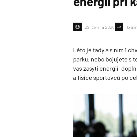
energii při
22. června 2026
13 min
Léto je tady a s ním i ch
parku, nebo bojujete s t
vás zasytí energií, dopln
a tisíce sportovců po ce