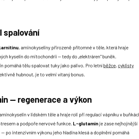
l spalování
arnitinu
, aminokyseliny přirozeně přítomné v těle, která hraje
ných kyselin do mitochondrií — tedy do „elektráren" buněk.
n pomáhá tělu spalovat tuky jako palivo. Pro letní
běžce
,
cyklisty
fektivně hubnout, je to velmi vítaný bonus.
min — regenerace a výkon
aminokyselin v lidském těle a hraje roli při regulaci vápníku v buňkác
stresem a podpoře nervové funkce.
L-glutamin
je zase nejhojnější
i — po intenzivním výkonu jeho hladina klesá a doplnění pomáhá