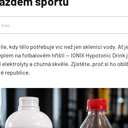
 každém sportu
 čtení
víle, kdy tělo potřebuje víc než jen sklenici vody. Ať 
eplem na fotbalovém hřišti — IONIX Hypotonic Drink j
í elektrolyty a chutná skvěle. Zjistěte, proč si ho oblí
lé republice.