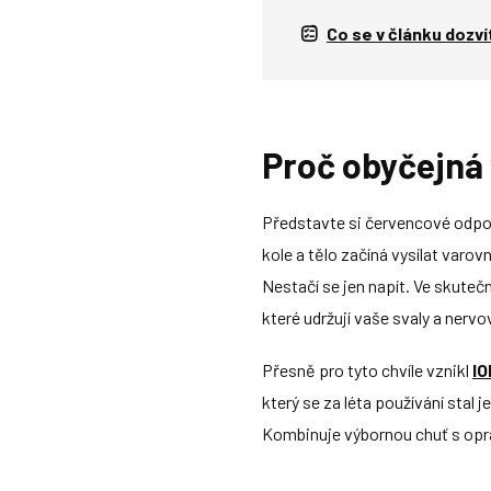
Co se v článku dozv
Proč obyčejná 
Představte si červencové odpol
kole a tělo začíná vysílat varov
Nestačí se jen napít. Ve skutečno
které udržují vaše svaly a nerv
Přesně pro tyto chvíle vznikl
IO
který se za léta používání stal 
Kombinuje výbornou chuť s op