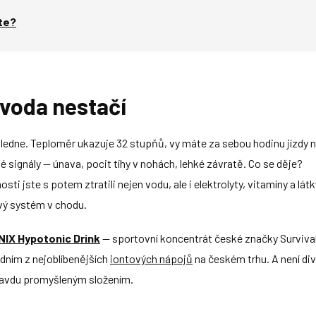
íte?
voda nestačí
edne. Teploměr ukazuje 32 stupňů, vy máte za sebou hodinu jízdy 
né signály — únava, pocit tíhy v nohách, lehké závratě. Co se děje?
sti jste s potem ztratili nejen vodu, ale i elektrolyty, vitamíny a látk
ový systém v chodu.
NIX Hypotonic Drink
— sportovní koncentrát české značky Survival
jedním z nejoblíbenějších
iontových nápojů
na českém trhu. A není div
ravdu promyšleným složením.