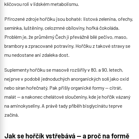
klíčovou roli v lidském metabolismu.
Přirozené zdroje hořčíku jsou bohaté: listová zelenina, ořechy,
semínka, luštěniny, celozrnné obiloviny, hořká čokoláda.
Problém je, že průměrný Čech jí převážně bílé pečivo, maso,
brambory a zpracované potraviny. Hořčíku z takové stravy se
mu nedostane ani zdaleka dost.
Suplementy hořčíku se masově rozšířily v 80. a 90. letech,
nejprve v podobě jednoduchých anorganických solí jako oxid
nebo síran hořečnatý. Pak přišly organické formy — citrát,
malát — a nakonec chelátové sloučeniny, kde je hořčík vázaný
na aminokyseliny. A právě tady příběh bisglycinátu teprve
začíná.
Jak se hořčík vstřebává — a proč na formě