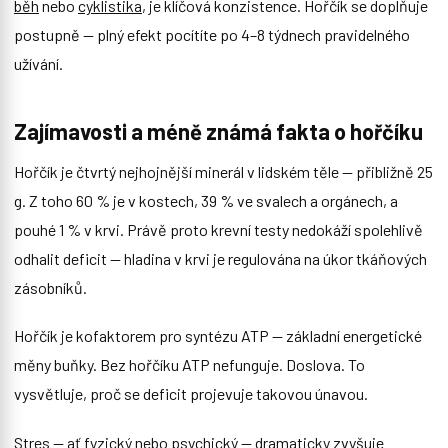
běh
nebo
cyklistika
, je klíčová konzistence. Hořčík se doplňuje
postupně — plný efekt pocítíte po 4–8 týdnech pravidelného
užívání.
Zajímavosti a méně známá fakta o hořčíku
Hořčík je čtvrtý nejhojnější minerál v lidském těle — přibližně 25
g. Z toho 60 % je v kostech, 39 % ve svalech a orgánech, a
pouhé 1 % v krvi. Právě proto krevní testy nedokáží spolehlivě
odhalit deficit — hladina v krvi je regulována na úkor tkáňových
zásobníků.
Hořčík je kofaktorem pro syntézu ATP — základní energetické
měny buňky. Bez hořčíku ATP nefunguje. Doslova. To
vysvětluje, proč se deficit projevuje takovou únavou.
Stres — ať fyzický nebo psychický — dramaticky zvyšuje