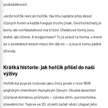
podrážděností.
Jenže hořčík není jen hořčík. Na trhu najdete přes deset
různých forem a každá funguje trochu jinak. Oxid hořečnatý je
levný, ale vstřebatelnost má tristní. Chelátové formy jsou
drahé, ale účinné. A bisglycinate? To je právě ta forma, o které
se v posledních letech mluví čím dál víc — a jsou k tomu pádné
důvody.
Krátká historie: jak hořčík přišel do naší
výživy
Hořčík byl poprvé izolován jako čistý prvek v roce 1808
anglickým chemikem Humphrym Davym. Dlouhá desetiletí
zůstával doménou průmyslu — výroba slitin, pyrotechnika,
stavebnictví. Teprve ve 20. století začali vědci chápat jeho