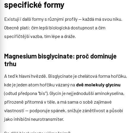
specifické formy
Existují i další formy s různými profily — každá má svou niku.
Obecně platí: čím lepší biologická dostupnost a čím
specifičtější vazba, tím lépe a dráže.
Magnesium bisglycinate: proč dominuje
trhu
A teď k hlavní hvězdě. Bisglycinate je chelátová forma hořčíku,
kde je jeden atom hořčíku vázaný na
dvě molekuly glycinu
(odtud předpona "bis"). Glycin je nejjednodušší aminokyselina,
přirozeně přítomná v těle, a má sama o sobě zajímavé
vlastnosti — podporuje spánek, snižuje zánětlivost a působí
jako inhibiční neurotransmiter.