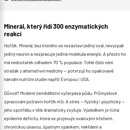
Minerál, který řídí 300 enzymatických
reakcí
Hořčík. Minerál, bez kterého se nezastaví jediný sval, nevyspalí
jediný neuron a nezpracuje jediná molekula energie. A přesto ho
má nedostatek odhadem 70 % populace. Tohle číslo není
strašák z alternativní medicíny — potvrzují ho opakovaně
národní nutriční studie napříč Evropou i USA.
Důvod? Moderní zemědělství vyčerpává půdu. Průmyslové
zpracování potravin hořčík ničí. A stres — fyzický i psychický —
jeho spotřebu v těle dramaticky zvyšuje. Výsledkem je tichá
epidemie deficitu, která se projevuje svalovými křečemi,
chronickou únavou, špatným spánkem, neklidem a