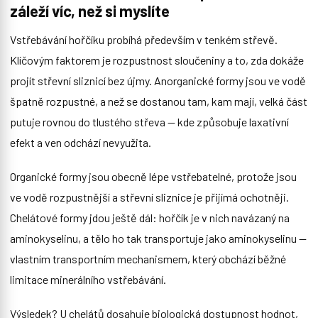
záleží víc, než si myslíte
Vstřebávání hořčíku probíhá především v tenkém střevě.
Klíčovým faktorem je rozpustnost sloučeniny a to, zda dokáže
projít střevní sliznicí bez újmy. Anorganické formy jsou ve vodě
špatně rozpustné, a než se dostanou tam, kam mají, velká část
putuje rovnou do tlustého střeva — kde způsobuje laxativní
efekt a ven odchází nevyužita.
Organické formy jsou obecně lépe vstřebatelné, protože jsou
ve vodě rozpustnější a střevní sliznice je přijímá ochotněji.
Chelátové formy jdou ještě dál: hořčík je v nich navázaný na
aminokyselinu, a tělo ho tak transportuje jako aminokyselinu —
vlastním transportním mechanismem, který obchází běžné
limitace minerálního vstřebávání.
Výsledek? U chelátů dosahuje biologická dostupnost hodnot,