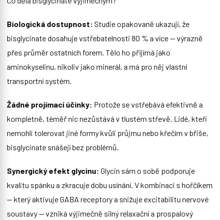
Co dělá bisglycinate výjimečným?
Biologická dostupnost:
Studie opakovaně ukazují, že
bisglycinate dosahuje vstřebatelnosti 80 % a více — výrazně
přes průměr ostatních forem. Tělo ho přijímá jako
aminokyselinu, nikoliv jako minerál, a má pro něj vlastní
transportní systém.
Žádné projímací účinky:
Protože se vstřebává efektivně a
kompletně, téměř nic nezůstává v tlustém střevě. Lidé, kteří
nemohli tolerovat jiné formy kvůli průjmu nebo křečím v břiše,
bisglycinate snášejí bez problémů.
Synergický efekt glycinu:
Glycin sám o sobě podporuje
kvalitu spánku a zkracuje dobu usínání. V kombinaci s hořčíkem
— který aktivuje GABA receptory a snižuje excitabilitu nervové
soustavy — vzniká výjimečně silný relaxační a prospalový