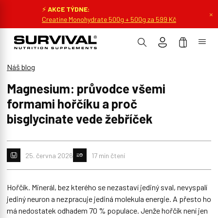
⚡
AKCE TÝDNE:
×
Creatine Monohydrate 500g + 500g za 599 Kč
Náš blog
Magnesium: průvodce všemi
formami hořčíku a proč
bisglycinate vede žebříček
25. června 2026
17 min čtení
Hořčík. Minerál, bez kterého se nezastaví jediný sval, nevyspalí
jediný neuron a nezpracuje jediná molekula energie. A přesto ho
má nedostatek odhadem 70 % populace. Jenže hořčík není jen