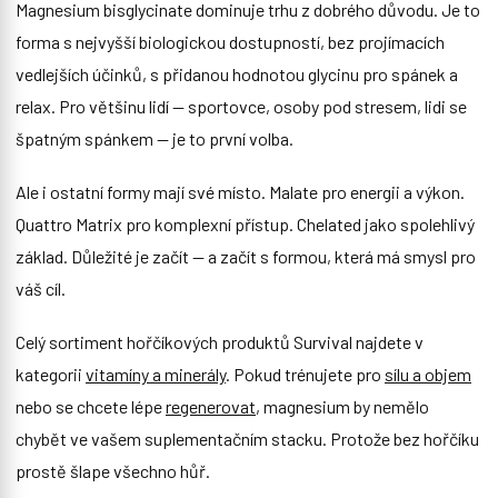
Magnesium bisglycinate dominuje trhu z dobrého důvodu. Je to
forma s nejvyšší biologickou dostupností, bez projímacích
vedlejších účinků, s přidanou hodnotou glycinu pro spánek a
relax. Pro většinu lidí — sportovce, osoby pod stresem, lidi se
špatným spánkem — je to první volba.
Ale i ostatní formy mají své místo. Malate pro energii a výkon.
Quattro Matrix pro komplexní přístup. Chelated jako spolehlivý
základ. Důležité je začít — a začít s formou, která má smysl pro
váš cíl.
Celý sortiment hořčíkových produktů Survival najdete v
kategorii
vitamíny a minerály
. Pokud trénujete pro
sílu a objem
nebo se chcete lépe
regenerovat
, magnesium by nemělo
chybět ve vašem suplementačním stacku. Protože bez hořčíku
prostě šlape všechno hůř.