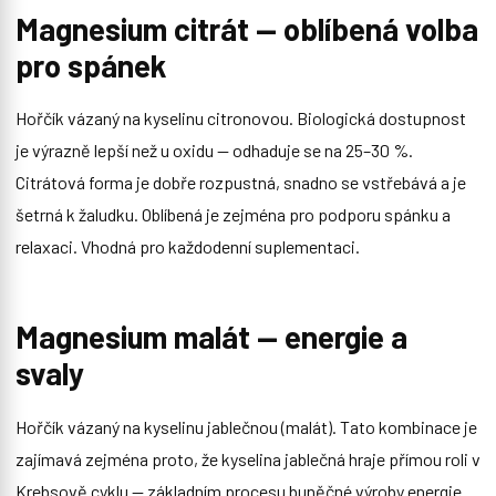
Magnesium citrát — oblíbená volba
pro spánek
Hořčík vázaný na kyselinu citronovou. Biologická dostupnost
je výrazně lepší než u oxidu — odhaduje se na 25–30 %.
Citrátová forma je dobře rozpustná, snadno se vstřebává a je
šetrná k žaludku. Oblíbená je zejména pro podporu spánku a
relaxaci. Vhodná pro každodenní suplementaci.
Magnesium malát — energie a
svaly
Hořčík vázaný na kyselinu jablečnou (malát). Tato kombinace je
zajímavá zejména proto, že kyselina jablečná hraje přímou roli v
Krebsově cyklu — základním procesu buněčné výroby energie.