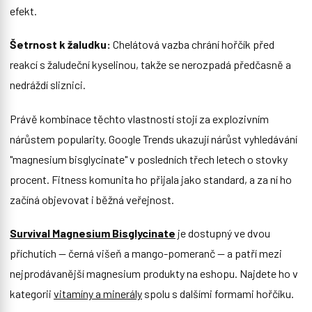
efekt.
Šetrnost k žaludku:
Chelátová vazba chrání hořčík před
reakcí s žaludeční kyselinou, takže se nerozpadá předčasně a
nedráždí sliznici.
Právě kombinace těchto vlastností stojí za explozivním
nárůstem popularity. Google Trends ukazují nárůst vyhledávání
"magnesium bisglycinate" v posledních třech letech o stovky
procent. Fitness komunita ho přijala jako standard, a za ní ho
začíná objevovat i běžná veřejnost.
Survival Magnesium Bisglycinate
je dostupný ve dvou
příchutích — černá višeň a mango-pomeranč — a patří mezi
nejprodávanější magnesium produkty na eshopu. Najdete ho v
kategorii
vitamíny a minerály
spolu s dalšími formami hořčíku.