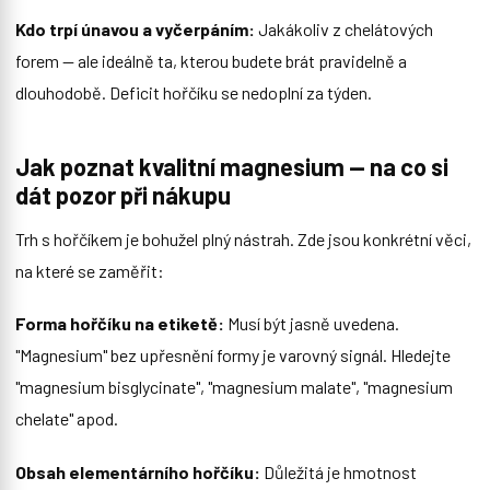
Kdo trpí únavou a vyčerpáním:
Jakákoliv z chelátových
forem — ale ideálně ta, kterou budete brát pravidelně a
dlouhodobě. Deficit hořčíku se nedoplní za týden.
Jak poznat kvalitní magnesium — na co si
dát pozor při nákupu
Trh s hořčíkem je bohužel plný nástrah. Zde jsou konkrétní věci,
na které se zaměřit:
Forma hořčíku na etiketě:
Musí být jasně uvedena.
"Magnesium" bez upřesnění formy je varovný signál. Hledejte
"magnesium bisglycinate", "magnesium malate", "magnesium
chelate" apod.
Obsah elementárního hořčíku:
Důležitá je hmotnost