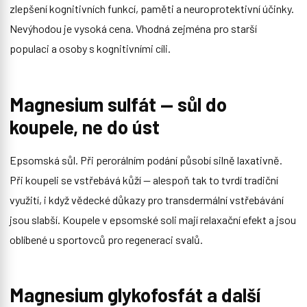
zlepšení kognitivních funkcí, paměti a neuroprotektivní účinky.
Nevýhodou je vysoká cena. Vhodná zejména pro starší
populaci a osoby s kognitivními cíli.
Magnesium sulfát — sůl do
koupele, ne do úst
Epsomská sůl. Při perorálním podání působí silně laxativně.
Při koupeli se vstřebává kůží — alespoň tak to tvrdí tradiční
využití, i když vědecké důkazy pro transdermální vstřebávání
jsou slabší. Koupele v epsomské soli mají relaxační efekt a jsou
oblíbené u sportovců pro regeneraci svalů.
Magnesium glykofosfát a další