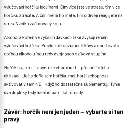
vylučování hořčíku ledvinami. Čím více jste ve stresu, tím více
hořčíku ztrácíte. A čím méně ho máte, tím citlivěji reagujete na
stres. Vzniká začarovaný kruh.
Alkohol a kofein ve vyšších dávkách také zvyšují renální
vylučování hořčíku. Pravidelní konzumenti kávy a sportovci s
oblibou alkoholu jsou tedy dvojnásob riziková skupina.
Hořčík hraje roli i v syntéze vitamínu D — přesněji v jeho
aktivaci. Lidé s deficitem hořčíku mají horší schopnost
aktivovat vitamín D, i když ho dostatečně suplementují. Tyhle
dva doplňky tedy ideálně patří dohromady.
Závěr: hořčík není jen jeden — vyberte si ten
pravý